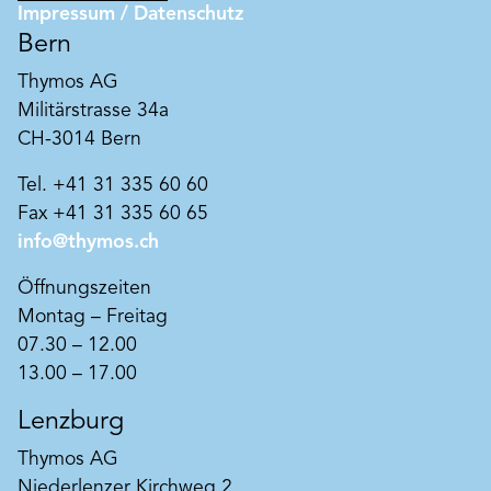
Impressum / Datenschutz
Bern
Thymos AG
Art. Nr. BK210
Militärstrasse 34a
Beeckosil fein
CH-3014 Bern
Äußerst dauerhafte Aktiv-Silikatfarbe ® auf
Tel. +41 31 335 60 60
Basis von reinem Wasserglas für höchste
Verkieselungsaktivität. Extrem
Fax +41 31 335 60 65
wasserdampfdurchlässig, witterungs- und UV-
info@thymos.ch
Produkt merken
beständig.
Öffnungszeiten
Montag – Freitag
07.30 – 12.00
13.00 – 17.00
Lenzburg
Thymos AG
Niederlenzer Kirchweg 2