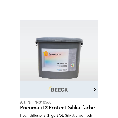
Diffusionsfähig mit hervorragenden
Gebrauchs- und Verarbeitungseigenschaften.
Dank dezent mattem Erscheinungsbild
prädestiniert für anspruchsvolles zeitgemäßes
Raumdesign in Weiß und Pastell wie auch bei
hoher Farbsättigung. Baubiologisch wertvoll
auf regenerierbarer, pflanzlicher und
mineralischer Rohstoffbasis. Premium
Emulsionsfarbe wird im 2026 durch Mattolin
Design ersetzt.
Art. Nr. PN310560
Pneumatit®Protect Silikatfarbe
Hoch diffusionsfähige SOL-Silikatfarbe nach