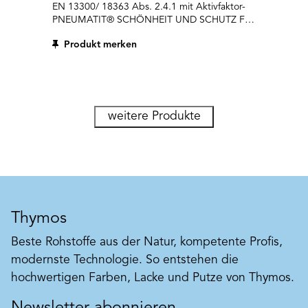
EN 13300/ 18363 Abs. 2.4.1 mit Aktivfaktor-
PNEUMATIT® SCHÖNHEIT UND SCHUTZ Für
unsere Lebensqualität und unsere Gesundheit
Produkt merken
brauchen wir Schönheit. Die
Pneumatit®protect-Farblinien sind schön,
natürlich und hochwertig. Und sie enthalten
ein grosses Plus: den Aktivfaktor Pneumatit®.
Dieser schirmt Ihren Raum konsequent ab von
den Einwirkungen des Betons, die von den
weitere Produkte
meisten Menschen als unangenehm und
«saugend» erlebt werden. So verbessern
Pneumatit® Protect-Farben das Wohn- und
Arbeitsklima Ihrer Räume. Die bewährte
Pneumatit®-Technologie für Beton-Neubauten
kann über unsere zwei Farblinien auch auf
bestehende Betonräume angewendet
Thymos
werden.
Beste Rohstoffe aus der Natur, kompetente Profis,
modernste Technologie. So entstehen die
hochwertigen Farben, Lacke und Putze von Thymos.