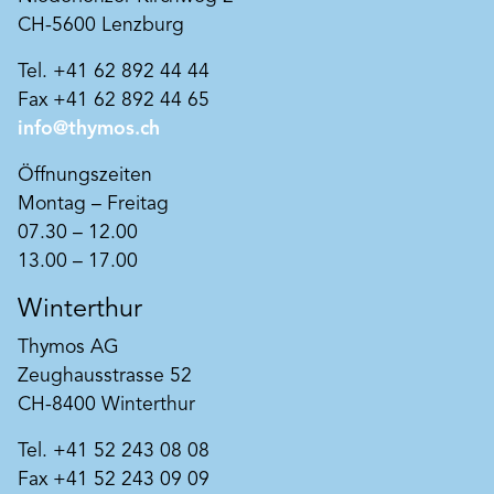
CH-5600 Lenzburg
Tel. +41 62 892 44 44
Fax +41 62 892 44 65
info@thymos.ch
Öffnungszeiten
Art. Nr. CB10065
Montag – Freitag
Zero4 Kalkfeinputz 0.4mm
07.30 – 12.00
Klassischer, natürlicher Kalkfeinputz in 168
13.00 – 17.00
Farbtönen nach italienischem Architektur Stil
lieferbar. Einfacher Auftrag in ein bis zwei
Winterthur
Schichten. Ergibt eine glatte
Produkt merken
hochatmungsaktive Oberfläche. Einfach in 1
Thymos AG
bis 2 Schichten zu verarbeiten. Korngrösse
Zeughausstrasse 52
0.4mm. Der tuchmatte Finish verleiht der
Bausubstanz eine klassisch-edle Note und eine
CH-8400 Winterthur
unerreichte Brillanz und Farbtiefe. Die
lichtechten Mineralpigmente sorgen für
Tel. +41 52 243 08 08
harmonische Farbigkeit fernab der plakativen
Fax +41 52 243 09 09
Buntheit organischer Synthesepigmente.