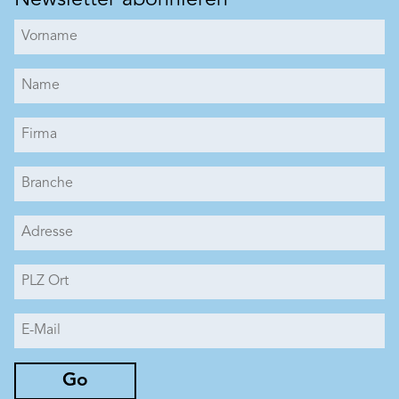
Newsletter abonnieren
Art. Nr. BK11790653
Abschirmfarbe BEECK
Elektrosmog ist unsichtbar, für Menschen nicht
hörbar und doch allgegenwärtig!
Mobiltelefone, Bluetooth, WLAN,
Mobilfunkantennen und viele mehr: Sie alle
Produkt merken
generieren belastenden Elektrosmog in Form
von hochfrequenter Strahlung. Mit der BEECK
Abschirmfarbe lässt sich diese Dauerbelastung
vermeiden. Sie ermöglicht eine
Schirmdämpfung von ca. 99,8 % gemäss
Prüfzeugnis. BEECK Abschirmfarbe ist das
erste Produkt dieser Art auf Silikatbasis.
Geeignet für Innenräume mit Langzeitnutzung
wie Schlafräume oder Arbeitsräume.
Go