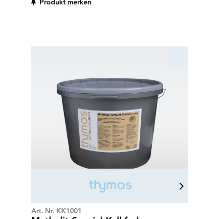
Produkt merken
Verputzen, Überarbeiten und Renovieren von
tragfähigen und sauberen Untergründen. Auf alle
alten Verputze und Mauerwerke, als Spachtelung
und zum Einbetten von Armierungsnetz. Er ist ein
Allzweck-, Flick- und Reparaturmörtel.
Art. Nr. KK1001