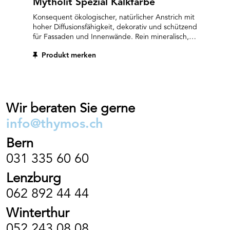
Mytholit Spezial Kalkfarbe
Konsequent ökologischer, natürlicher Anstrich mit
hoher Diffusionsfähigkeit, dekorativ und schützend
für Fassaden und Innenwände. Rein mineralisch,
von höchster Qualität. Lösemittelfrei, ohne
Produkt merken
Trockenstoffe, keine Umweltbelastung und
Entsorgungsprobleme. MYTHOLIT SPEZIAL ist
hochatmungsaktiv, verbindet sich dauerhaft mit
allen mineralischen Untergründen und ergibt eine
schöne, matte, natürliche Wandoberfläche.
Kalkfarbe ist feuchtigkeitsregulierend und kann
Wir beraten Sie gerne
Gerüche absorbieren. MYTHOLIT SPEZIAL ist gut
info@thymos.ch
wetterbeständig, für alle Neu- und Altbauten,
Naturkeller, historische und denkmalpflegerische
Bern
Bauten, in der Landwirtschaft und im
Wohnungsbau geeignet.
031 335 60 60
Lenzburg
062 892 44 44
Winterthur
052 243 08 08