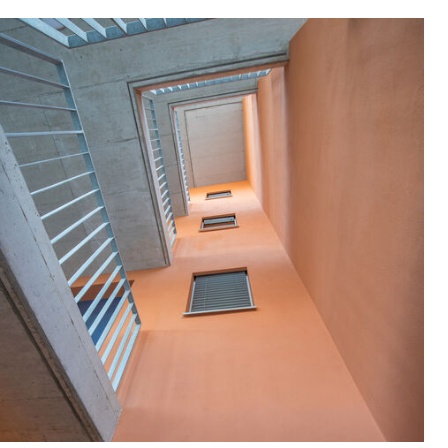
Reinkristallin (Beeck Farbpulver)
Reine Silikatfarbe nach VOB/C DIN 18363 2.4.1.
ohne organische Anteile. Unübertroffen
dauerhaft, wasserdampfdurchlässig und
ökologisch verträglich. Für deckende oder
Produkt merken
lasierende Mineralanstriche im Innen- und
Außenbereich.