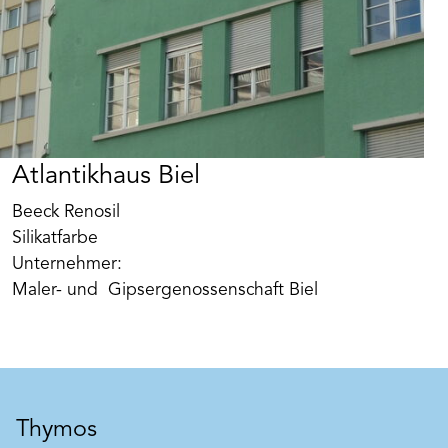
Atlantikhaus Biel
Art. Nr. DH12031
Beeck Renosil
Isoliergrund Spezial BEECK
Silikatfarbe
Haftstarker, weiß pigmentierter Sperr- und
Unternehmer:
Isoliergrund für kritische Untergründe mit
Nikotin-, Ruß-, Teer-, Rost- und Wasserflecken für
Maler- und Gipsergenossenschaft Biel
innen und außen. Isoliert, egalisiert und verfestigt
Produkt merken
unterschiedlich stark saugende oder teilweise
mürbe, jedoch tragfähige Untergründe.
Systemgeprüft für Weiterbehandlung mit BEECK
Silikat- und Emulsionsfarben.
Thymos