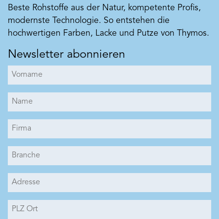
Beste Rohstoffe aus der Natur, kompetente Profis,
modernste Technologie. So entstehen die
hochwertigen Farben, Lacke und Putze von Thymos.
Newsletter abonnieren
Art. Nr. BK6512-BK6612
Silikatvolltonfarbe
Hoch pigmentierte Dispersions-Silikatfarbe nach
VOB/C DIN 18363 2.4.1. in 11 verschiedene
Volltöne. Zur individuellen Tönung
einkomponentiger BEECK Silikatsysteme im
Produkt merken
Innen- und Außenbereich wie z.B. Beeckosil. Auch
für volltonige Fassadenanstriche und Malereien