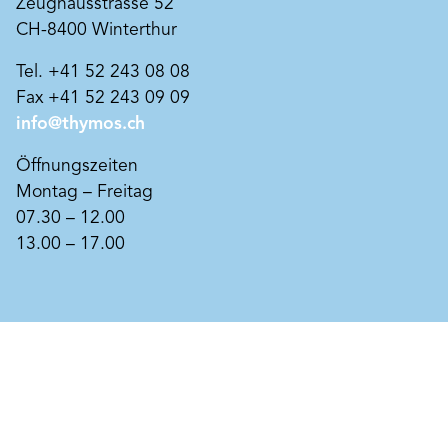
Zeughausstrasse 52
CH-8400 Winterthur
Tel. +41 52 243 08 08
Art. Nr. BK122809
Fax +41 52 243 09 09
Kalkkaseinfarbe Beeck
info@thymos.ch
Mehrjährig eingesumpfte Marmorkalkfarbe,
modifiziert mit Kasein. Geeignet auf Kalkputz
Öffnungszeiten
sowie auf tragfähigen
Kalkanstrichen. Reversibel im Sinne der
Montag – Freitag
Produkt merken
Denkmalpflege, verleiht historischer Bausubstanz
07.30 – 12.00
eine kalktypische Ästhetik. Anwendungsfreundlich
13.00 – 17.00
rezeptiert, wischfest und
deckfähig. Durch den chemischen Prozess der
Karbonatisierung entsteht ein spannungsarmer
Kalkanstrich mit bakterizider Wirkung durch
natürliche Alkalität.