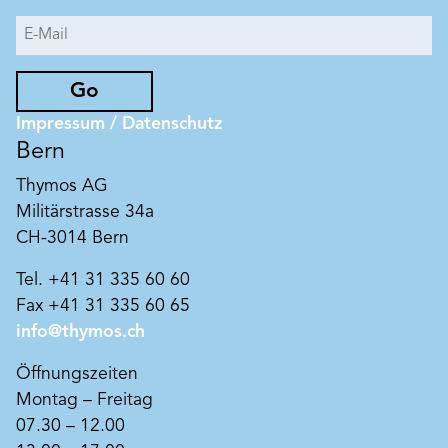
auf Putz und Beton verwendbar. Durch
Verkieselung, der chemischen Reaktion zwischen
mineralischem Untergrund, Pigmenten und
Kaliwasserglas entsteht kein Oberflächenfilm,
Go
sondern eine mikroporöse, untrennbare Einheit
aus Untergrund und Anstrich.
Impressum / Datenschutz
Bern
Thymos AG
Militärstrasse 34a
CH-3014 Bern
Tel. +41 31 335 60 60
Fax +41 31 335 60 65
info@thymos.ch
Öffnungszeiten
Montag – Freitag
Art. Nr. BK520
BEECKO-SOL historisch
07.30 – 12.00
titandioxidfrei