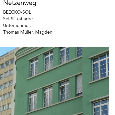
Netzenweg
BEECKO-SOL
Sol-Silikatfarbe
Art. Nr. BK267
Unternehmer:
Quarzfüller
Thomas Müller, Magden
Silikatische, faserarmierte Grundbeschichtung
nach VOB/C DIN 18363 2.4.1. zur Überbrückung
von Haarrissen und zum Ausgleich von
Strukturmängeln. Naturweiß mit Strukturkorn 0,4
Produkt merken
mm.