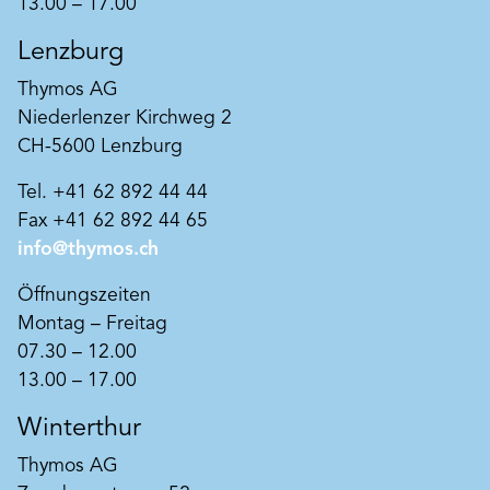
13.00 – 17.00
Titandioxidfreie Sol-Silikatfarbe für
Lenzburg
denkmalgerechte mineralische wie auch
kunstharzbeschichtete Fassaden.
Thymos AG
Dank rein mineralischer Pigmentierung und
Produkt merken
Verzicht auf das industriell hergestellte
Niederlenzer Kirchweg 2
Weißpigment Titandioxid von besonderem
CH-5600 Lenzburg
Tiefenlicht.
Tel. +41 62 892 44 44
Fax +41 62 892 44 65
info@thymos.ch
Öffnungszeiten
Montag – Freitag
07.30 – 12.00
13.00 – 17.00
Winterthur
Thymos AG