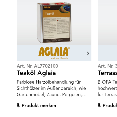
Art. Nr. AL7702100
Art. Nr. 
Teaköl Aglaia
Terras
Farblose Harzölbehandlung für
BIOFA Ter
Sichthölzer im Außenbereich, wie
hochwert
Gartenmöbel, Zäune, Pergolen,
für Terra
Spielgeräte und Holzterrassen.
Außenbere
Produkt merken
Produ
Ideal für Tropenhölzer, wie z.B. Teak
Douglasie
und Bangkirai. Frischt auf und
Bangkirai