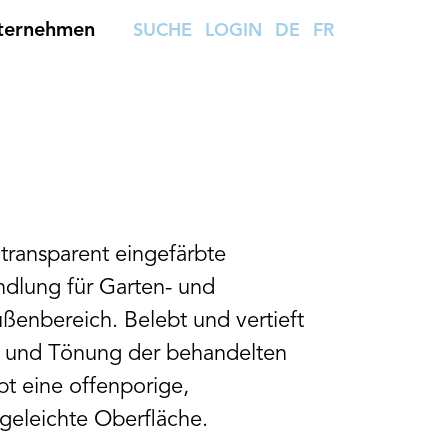
ternehmen
SUCHE
LOGIN
DE
FR
l
 transparent eingefärbte
dlung für Garten- und
ßenbereich. Belebt und vertieft
ur und Tönung der behandelten
t eine offenporige,
geleichte Oberfläche.