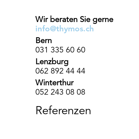
imprägniert wasserabweisend dank
pflanzlic
pflanzlicher Öle. Offenporig,
neues, u
wasserabweisend und nicht
und bere
Wir beraten Sie gerne
filmbildend, neigt nicht zum
wieder au
info@thymos.ch
Abblättern und kann jederzeit im
schnell u
Bern
System achgearbeitet
natürlich
werden.
Holz ein 
031 335 60 60
Feuchtigk
Lenzburg
062 892 44 44
Winterthur
052 243 08 08
Referenzen