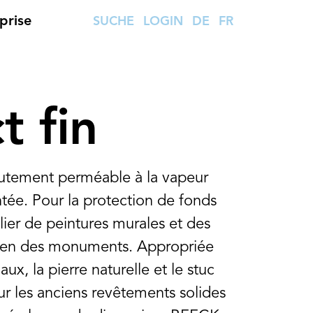
prise
SUCHE
LOGIN
DE
FR
t fin
autement perméable à la vapeur
ntée. Pour la protection de fonds
ulier de peintures murales et des
etien des monuments. Appropriée
ux, la pierre naturelle et le stuc
ur les anciens revêtements solides