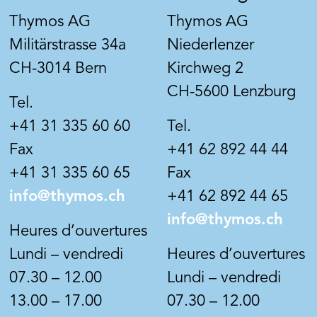
favoris
ers, des cabinets de
Idéale pour les enduits, le
ion, des bureaux, des
Thymos AG
Thymos AG
de construction légère et 
es cuisines, des ateliers,
plaques de plâtre. Réduit l
Militärstrasse 34a
Niederlenzer
ngs couverts, des halls de
défauts de structure tels 
CH-3014 Bern
Kirchweg 2
n et de stockage, y
craquelures ou des capaci
'industrie agroalimentaire
d'absorption différentes e
CH-5600 Lenzburg
Tel.
tronomie. Peut être
d'obtenir sur les fonds lis
universellement sur la
structure de surface sembl
+41 31 335 60 60
Tel.
le ciment, le béton, les
l'enduit. Également utilisa
Fax
+41 62 892 44 44
lico-calcaires et les
comme pont de silification 
nts muraux non-tissés.
+41 31 335 60 65
Fax
couches de dispersion soli
nettoyées et sur les endui
info@thymos.ch
+41 62 892 44 65
résine synthétique.
info@thymos.ch
Heures d’ouvertures
Lundi – vendredi
Heures d’ouvertures
07.30 – 12.00
Lundi – vendredi
 BK1118
Art. Nr. BK1194
senza Beeck
Sensil SAN BEECK
13.00 – 17.00
07.30 – 12.00