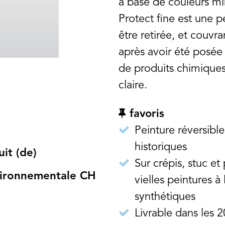
à base de couleurs m
Protect fine est une p
être retirée, et couvr
après avoir été posée 
de produits chimiques
claire.
favoris
Peinture réversible
historiques
it (de)
Sur crépis, stuc et 
nvironnementale CH
vielles peintures à 
synthétiques
Livrable dans les 2