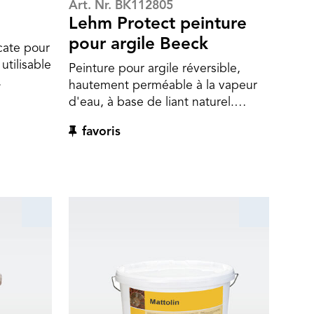
Art. Nr. BK112805
Lehm Protect peinture
pour argile Beeck
icate pour
 utilisable
Peinture pour argile réversible,
hautement perméable à la vapeur
ents
d'eau, à base de liant naturel.
s
Reversible à l'eau chaude même
favoris
quée sur
après une longue période. Poreux
es comme
et facile à appliquer, idéal pour les
e chaux
supports en argile dans l'habitat
int en
ainsi que dans les bâtiments
 de verre.
historiques.
upport
plâtre et