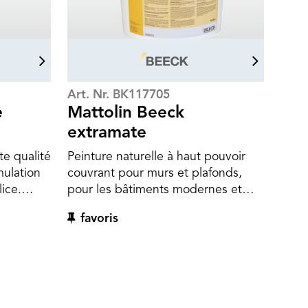
Art. Nr. BK117705
e
Mattolin Beeck
e
extramate
te qualité
Peinture naturelle à haut pouvoir
mulation
couvrant pour murs et plafonds,
lice.
pour les bâtiments modernes et
ée pour
historiques.
favoris
également
Sans solvants, très économique, à
es.
base d'huiles et de résines
DIN
végétales émulsifiées. Disponible
et DIN
dans des teintes attrayantes ou
dans des nuances blanches nobles.
Mattolin est également utilisé