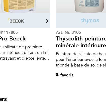
 BK117805
Art. Nr. 3105
Pro Beeck
Thyscolith peintur
minérale intérieur
au silicate de première
ur intérieur, offrant un fini
Peinture de silicate de hau
attrayant et d’excellentes
pour l'intérieur avec la for
s techniques pour la
tribride à base de sol de si
 du bâtiment. Economique
Particulièrement appropri
favoris
i et ayant fait ses preuves
les surfaces exigeantes, 
rand nombre et type de
avec des éclairages difficil
, elle est recommandée en
Répond aux normes VOB 
n et dans les constructions
18363, paragraphe 2.4.1 
Maxil pro BEECK contient
ers
13300.
double à base de sol de