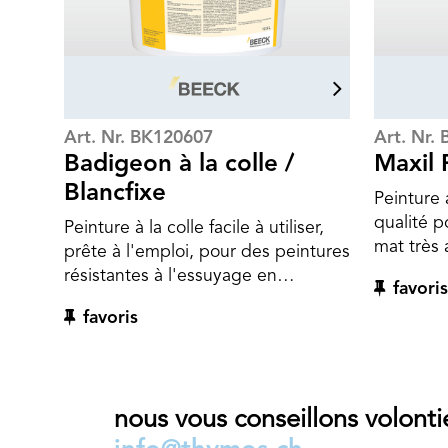
convient aux espaces intérieurs tels
que les chambres à coucher ou les
locaux de travail.
Art. Nr. BK120607
Art. Nr.
Badigeon à la colle /
Maxil 
Blancfixe
Peinture 
qualité po
Peinture à la colle facile à utiliser,
mat très 
prête à l'emploi, pour des peintures
propriété
résistantes à l'essuyage en
favoris
physique
intérieur, par exemple au plafond.
favoris
à l’emplo
La peinture à la colle BEECK peut
sur un g
être retirée à tout moment avec de
supports
l'eau si nécessaire. Les peintures
rénovatio
intérieures réversibles sont
neuves. 
nous vous conseillons volonti
pratiques, car elles ne s'écaillent
un liant 
pas au fil des décennies à la suite