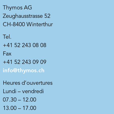
favoris
s plaques
pour murs et plafonds. Réduit les
Thymos AG
les
influences du fond telles que des
es petits
capacités d'absorption non
Zeughausstrasse 52
que des
uniformes ou trop élevées, créant
CH-8400 Winterthur
tés
ainsi une base pour des couches
t permet
sans lignes ni taches avec BEECK
Tel.
ses une
Maxil, BEECK Insil et la peinture au
able à
quartz BEECK.
+41 52 243 08 08
ble
Fax
sur les
+41 52 243 09 09
des et
ts en
info@thymos.ch
Heures d’ouvertures
Lundi – vendredi
07.30 – 12.00
Art. Nr. AL2104
Blanc lavable Aglaia
13.00 – 17.00