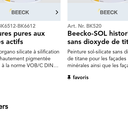
 BK6512-BK6612
Art. Nr. BK520
res pures aux
Beecko-SOL histor
es actifs
sans dioxyde de ti
rgano silicate à silification
Peinture sol-silicate sans 
t hautement pigmentée
de titane pour les façades
 à la norme VOB/C DIN
minérales ainsi que les fa
.1 en 11 teintes pleines
revêtues de peintures
favoris
es. Pour la coloration
synthétiques. Grâce à une
lle des systèmes de
pigmentation purement mi
BEECK à un composant, tant
à l'absence du dioxyde de
ieur qu'à l'extérieur, comme
produit industriellement la
ers
le le Beeckosil. Peut
developpe un effet de pr
t être employée pour la
extraordinaire.
de façades en teintes
t pour les peintures sur