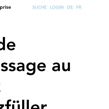
prise
SUCHE
LOGIN
DE
FR
de
issage au
z
füller