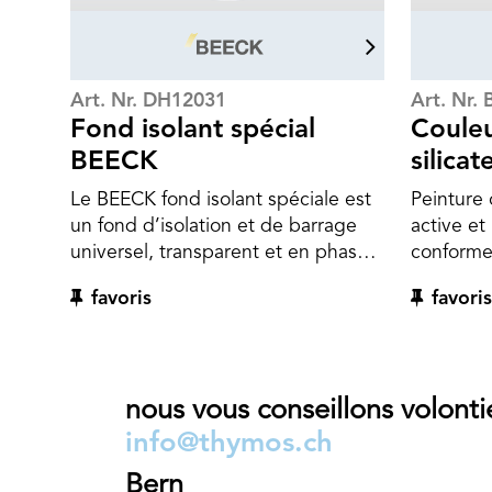
Art. Nr. DH12031
Art. Nr.
Fond isolant spécial
Couleu
BEECK
silicat
Le BEECK fond isolant spéciale est
Peinture o
un fond d’isolation et de barrage
active e
universel, transparent et en phase
conforme
aqueuse,
18363 2.4
favoris
favoris
destiné à des supports
différent
problématiques. Il empêche la
individue
formation de taches dans les
silicate 
couches suivantes et égalise les
à l'intér
nous vous conseillons volonti
supports à pouvoir absorbant
par exemp
différent. Le pouvoir isolant se
égalemen
info@thymos.ch
montre excellent contre les
peinture 
Bern
substances extractibles du bois (par
pleines e