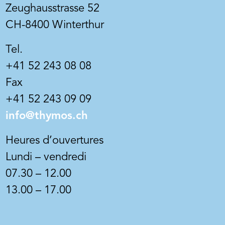
pigmentation minérale et renonce
es
Zeughausstrasse 52
de l'utilisation de dioxyde de titane
une
CH-8400 Winterthur
pigment blanc produit
me
industriellement. Cela crée une
Tel.
lumière profonde spéciale et une
 haute
apparence poreux-calcaire.
ie
+41 52 243 08 08
onds
Fax
nir une
+41 52 243 09 09
 et
 la chaux
info@thymos.ch
té et
Heures d’ouvertures
e bonne
Lundi – vendredi
 et est
07.30 – 12.00
s, les
13.00 – 17.00
ents et
ans
tion de