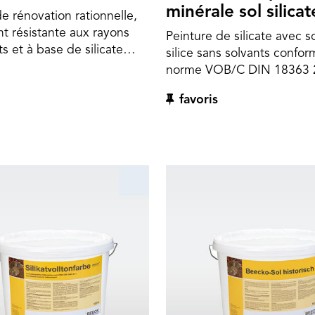
minérale sol silicat
 rénovation rationnelle,
t résistante aux rayons
Peinture de silicate avec s
ts et à base de silicate
silice sans solvants confor
inéralisation de surface
norme VOB/C DIN 18363 
des recouvertes de résine
pour les façades minérales
favoris
que et des systèmes
recouvertes de résine synt
ion thermique (WDVS).