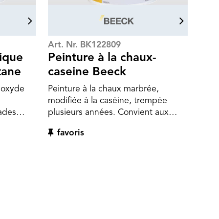
Art. Nr. BK122809
ique
Peinture à la chaux-
tane
caseine Beeck
dioxyde
Peinture à la chaux marbrée,
modifiée à la caséine, trempée
çades
plusieurs années. Convient aux
enduits à la chaux et aux peintures
favoris
à la chaux solides. Réversible dans
nérale et
le sens de la conservation des
 titane
monuments, confère aux bâtiments
 peinture
historiques une esthétique typique
ofondeur
de la chaux. Formulation facile à
appliquer, résistant à l'essuyage et
apte à être recouverte. Le
processus chimique de