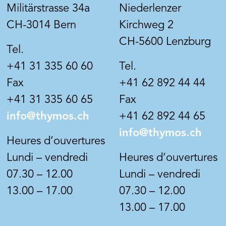
 sur les surfaces
Sans solvants, sans matièr
Militärstrasse 34a
Niederlenzer
s, contenant du plâtre et
sèches, ne provoque auc
CH-3014 Bern
Kirchweg 2
es (hydrophobes),
pollution ni aucun problè
 par conséquent aussi les
d'élimination des déchets.
CH-5600 Lenzburg
Tel.
x de construction
MYTHOLIT SPÉCIALE est à
aux de la technique des
respiration active, se silicif
+41 31 335 60 60
Tel.
 aux silicates. La surface
totalement avec tous les f
Fax
+41 62 892 44 44
ueuse, antidérapante et
minéraux et permet d'obte
+41 31 335 60 65
Fax
e permet une silification
surface murale belle, mate
vec les couches de silicate
naturelle. Cette peinture à
info@thymos.ch
+41 62 892 44 65
.
est régulatrice de l'humidi
info@thymos.ch
peut absorber les odeurs.
Heures d’ouvertures
MYTHOLIT SPÉCIALE a un
Lundi – vendredi
Heures d’ouvertures
résistance aux intempéries
07.30 – 12.00
Lundi – vendredi
appropriée pour tous les
immeubles neufs et ancien
13.00 – 17.00
07.30 – 12.00
caves naturelles, les bâtim
13.00 – 17.00
monuments historiques, d
l'agriculture et la construc