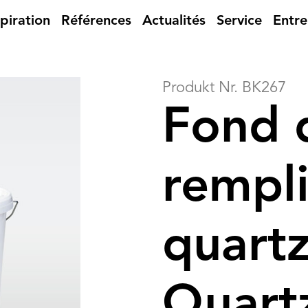
spiration
Références
Actualités
Service
Entre
Produkt Nr. BK267
Fond 
rempl
quart
Quartz