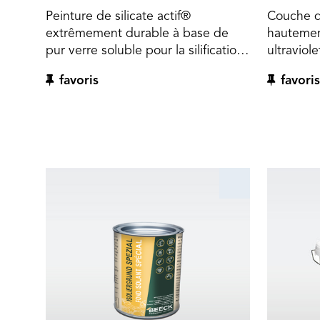
Peinture de silicate actif®
Couche de
extrêmement durable à base de
hautemen
pur verre soluble pour la silification
ultraviole
la plus élevée. Extrêmement
pour la m
favoris
favoris
perméable à la vapeur d'eau,
des faça
résistante aux intempéries et aux
synthéti
rayons ultraviolets.
d'isolat