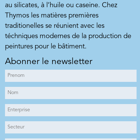
résistants et propres. Sur tous les
également
au silicates, à l’huile ou caseine. Chez
vieux crépis et les maçonneries,
organique
Thymos les matières premières
comme enduit et pour encastrer
hydrofug
des filets d'armature. C'est un
comprend
traditionelles se réunient avec les
mortier tous usages, de
matériau
téchniques modernes de la production de
rebouchage et de réparation.
suboptim
peintures pour le bâtiment.
peintures
microrug
Abonner le newsletter
quartzeus
durable a
suivantes
Art. Nr. BK12280853
Calcidan BEECK
Peinture à base de chaux de
marbre, vieillie pendant plusieurs