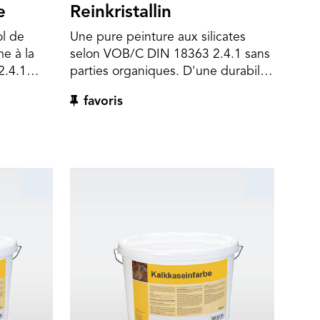
e
Reinkristallin
ol de
Une pure peinture aux silicates
me à la
selon VOB/C DIN 18363 2.4.1 sans
2.4.1
parties organiques. D'une durabilité
 ou
inégalée, perméable à la vapeur
favoris
hétique.
d'eau et respectueuse de
l'environnement. Pour peintures
minérales couvrantes ou lasurantes
à l'intérieur et à l'extérieur.