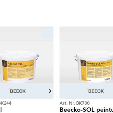
 BK244
Art. Nr. BK700
l
Beecko-SOL peint