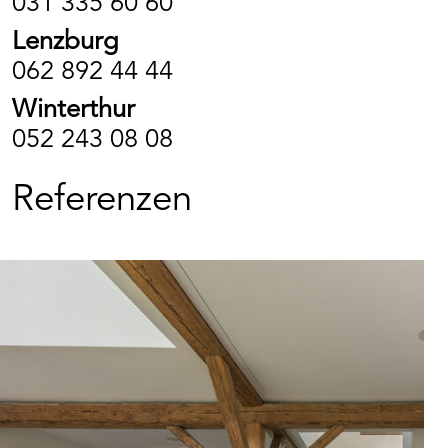
031 335 60 60
Lenzburg
062 892 44 44
Winterthur
052 243 08 08
Referenzen
Art. Nr. BK215
Insil
Anwendungsfertige, universelle Innen-Silikatfarbe
im Wohn- und Gewerbebereich, für
Verwaltungsgebäude und öffentliche
Einrichtungen. Zur Anwendung auf allen
Produkt merken
tragfähigen Oberflächen wie z. B. Kalk- und
Zementputz, Raufasertapete und Glasgewebe.
Nach Voranstrich mit BEECK Gipsgrund fein /
grob auch für Gipsputz und Gipskartonplatten.