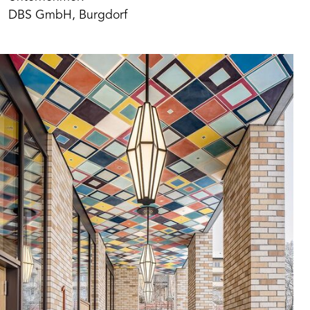
Robuste Innensilikatfarbe für beanspruchte
DBS GmbH, Burgdorf
Innenräume und Flure im privaten, öffentlichen
und gewerblichen Bereich, wie Schulen, Kliniken,
Praxen, Büros, Foyers, Küchen, Werkstätten,
Produkt merken
Parkhäuser, Produktions- und Lagerhallen inklusive
der Lebensmittelindustrie und Gastronomie. Auf
Kalk- und Zementputz, Beton, Kalksandstein und
Wandvlies universell einsetzbar.