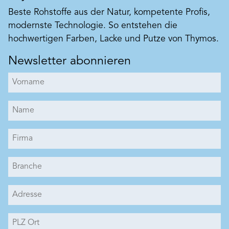
Beste Rohstoffe aus der Natur, kompetente Profis,
modernste Technologie. So entstehen die
hochwertigen Farben, Lacke und Putze von Thymos.
Newsletter abonnieren
Art. Nr. BK6512-BK6612
Silikatvolltonfarbe
Hoch pigmentierte Dispersions-Silikatfarbe nach
VOB/C DIN 18363 2.4.1. in 11 verschiedene
Volltöne. Zur individuellen Tönung
einkomponentiger BEECK Silikatsysteme im
Produkt merken
Innen- und Außenbereich wie z.B. Beeckosil. Auch
für volltonige Fassadenanstriche und Malereien
auf Putz und Beton verwendbar. Durch
Verkieselung, der chemischen Reaktion zwischen