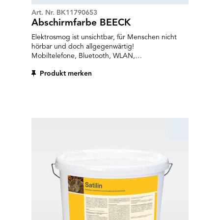
Art. Nr. BK11790653
Abschirmfarbe BEECK
Elektrosmog ist unsichtbar, für Menschen nicht
hörbar und doch allgegenwärtig!
Mobiltelefone, Bluetooth, WLAN,
Mobilfunkantennen und viele mehr: Sie alle
Produkt merken
generieren belastenden Elektrosmog in Form von
hochfrequenter Strahlung. Mit der BEECK
Abschirmfarbe lässt sich diese Dauerbelastung
vermeiden. Sie ermöglicht eine Schirmdämpfung
von ca. 99,8 % gemäss Prüfzeugnis. BEECK
Abschirmfarbe ist das erste Produkt dieser Art auf
Silikatbasis. Geeignet für Innenräume mit
Langzeitnutzung wie Schlafräume oder
Arbeitsräume.