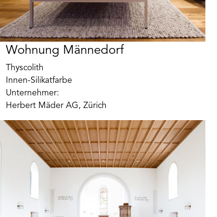
Wohnung Männedorf
Thyscolith
Innen-Silikatfarbe
Unternehmer:
Art. Nr. BK117705
Mattolin Beeck extramatt
Herbert Mäder AG, Zürich
Hochdeckende, natürliche Wand- und
Deckenfarbe für moderne und historische
Bausubstanz.
Lösemittelfrei, sehr ergiebig, auf Basis von
Produkt merken
emulgierten pflanzlichen Ölen und Harzen.
Lieferbar in attraktiven Farbtönen oder edlen
weiss Nuancen. Mattolin wird auch als
offenporiger Deckanstrich auf Holz im
Innenbereich, wie Wand- und Deckenschalungen,
Balkendecken etc. eingesetzt. Die edel tuchmatte
Oberfläche entspricht traditionellen Leim-, Kasein-