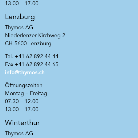
Dank Verzicht auf das industriell hergestellte
13.00 – 17.00
Weißpigment Titandioxid von
Produkt merken
besonderem Tiefenlicht, anmutender Leuchtkraft
Lenzburg
und Lebendigkeit in kalkweißen und
pastellfarbigen Nuancen.
Thymos AG
Niederlenzer Kirchweg 2
CH-5600 Lenzburg
Tel. +41 62 892 44 44
Fax +41 62 892 44 65
info@thymos.ch
Öffnungszeiten
Montag – Freitag
07.30 – 12.00
13.00 – 17.00
Winterthur
Thymos AG