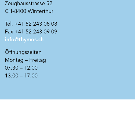
Zeughausstrasse 52
Art. Nr. BK1194
CH-8400 Winterthur
Sensil SAN BEECK
Verkieselungsaktive Sol-Silikatfarbe nach VOB/C
Tel. +41 52 243 08 08
DIN 18363 2.4.1. für schimmelgefährdete
Fax +41 52 243 09 09
Innenräume.
Wohngesund und bauphysikalisch wertvoll mit
info@thymos.ch
Produkt merken
5facher Schimmelprophylaxe.
BEECK Sensil SAN wirkt fünffach schimmelwidrig
Öffnungszeiten
dank der 1) feuchteregulierenden, kapillaraktiven
Montag – Freitag
Struktur; 2) hohen Alkalität; 3) Lithiumwasserglas
als mineralisches Antiseptikum; 4)
07.30 – 12.00
fotokatalytischen Schutzwirkung und 5) bietet
13.00 – 17.00
Mikroorganismen keinen Nährboden