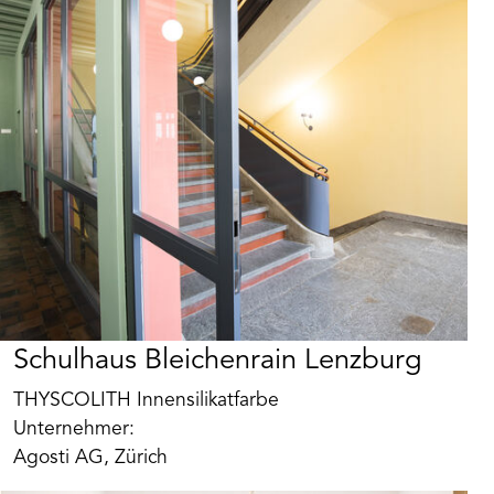
Produkt merken
Wasser wiederentfernbar. Offenporig und
verarbeitungsfreundlich, ideal für
Lehmuntergründe im Wohnbereich wie auch in
historischen Objekten.
Schulhaus Bleichenrain Lenzburg
THYSCOLITH Innensilikatfarbe
Unternehmer:
Agosti AG, Zürich
Art. Nr. BK120607