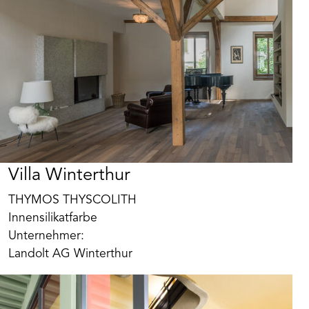
Villa Winterthur
THYMOS THYSCOLITH
Innensilikatfarbe
Art. Nr. BK112805
Unternehmer:
Lehm Protect Beeck
Landolt AG Winterthur
Hoch Wasserdampf durchlässiger reversibler
Lehmanstrich auf natürlicher Bindemittelbasis.
Auch nach längerer
Standzeit ohne Chemikalien Einsatz mit warmem