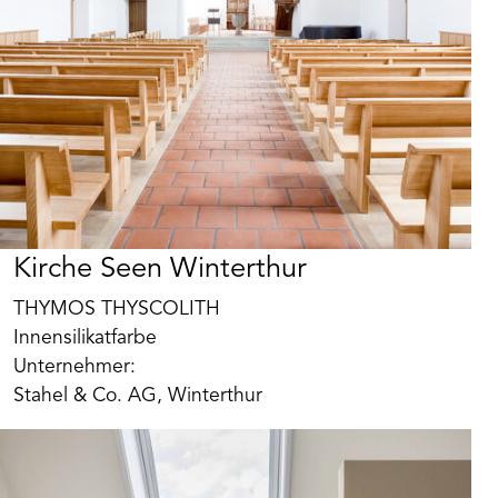
und Temperafarben und eignet sich somit auch
hervorragend für die epochengerechte
Renovierung in Objekten der Denkmalpflege
Kirche Seen Winterthur
THYMOS THYSCOLITH
Art. Nr. DH12031
Innensilikatfarbe
Isoliergrund Spezial BEECK
Unternehmer:
Haftstarker, weiß pigmentierter Sperr- und
Stahel & Co. AG, Winterthur
Isoliergrund für kritische Untergründe mit
Nikotin-, Ruß-, Teer-, Rost- und Wasserflecken für
innen und außen. Isoliert, egalisiert und verfestigt
Produkt merken
unterschiedlich stark saugende oder teilweise
mürbe, jedoch tragfähige Untergründe.