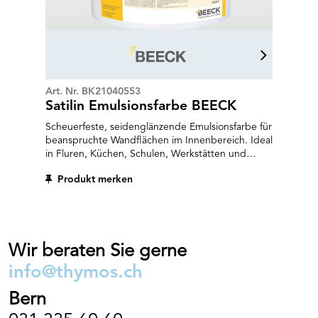
Art. Nr. BK21040553
Satilin Emulsionsfarbe BEECK
Scheuerfeste, seidenglänzende Emulsionsfarbe für
beanspruchte Wandflächen im Innenbereich. Ideal
in Fluren, Küchen, Schulen, Werkstätten und
Lagerhallen. Geeignet auf tragfähigen
Produkt merken
Untergründen wie Putz, Gips, Wandvlies oder
Tapeten. Einsetzbar im Neubau wie auch zur
Renovierung bestehender Anstriche. Höchste
Nassabriebklasse 1 nach DIN/EN 13300,
baubiologisch wertvoll auf pflanzlicher und
Wir beraten Sie gerne
mineralischer Basis.
info@thymos.ch
Bern