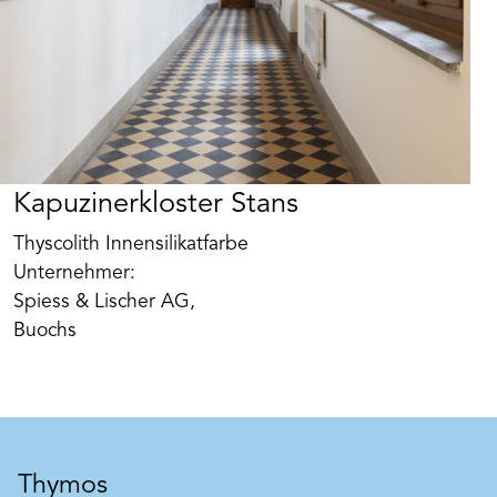
Art. Nr. BK382
Gipsgrund fein / grob
Kapuzinerkloster Stans
Lösemittelfreier, rationeller Grundanstrich für Putz
Thyscolith Innensilikatfarbe
und Leichtbauplatten, speziell Gipskartonplatten,
Unternehmer:
im Wand- und Deckenbereich. Reduziert
Untergrundeinflüsse, wie unterschiedliche oder zu
Spiess & Lischer AG,
Produkt merken
hohe Saugfähigkeit, und schafft somit eine
Buochs
Grundlage für streifen- und fleckenfreie Anstriche
mit BEECK Maxil, BEECK Insil und BEECK
Quarzfarbe.
Thymos