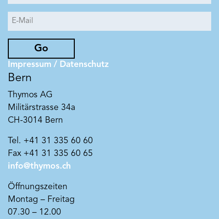
mineralischem Untergrund, Pigmenten und
Kaliwasserglas entsteht kein Oberflächenfilm,
sondern eine mikroporöse, untrennbare Einheit
aus Untergrund und Anstrich.
Go
Impressum / Datenschutz
Bern
Thymos AG
Militärstrasse 34a
CH-3014 Bern
Tel. +41 31 335 60 60
Fax +41 31 335 60 65
info@thymos.ch
Art. Nr. BK1118
Öffnungszeiten
Insil senza Beeck
Montag – Freitag
Titandioxidfreie Sol-Silikatfarbe nach VOB/C DIN
07.30 – 12.00
18363 2.4.1 für innen.