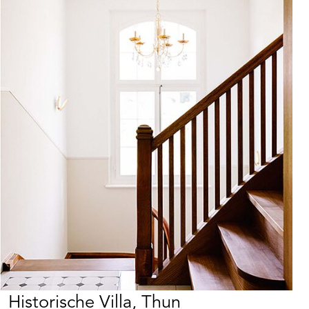
Leimfarbe Beeck
Verarbeitungsfreundliche, anwendungsfertige
Leimfarbe für wischfeste Anstriche im
Innenbereich, z.B. an Decken. BEECK Leimfarbe
lässt sich bei Bedarf jederzeit mit Wasser wieder
Produkt merken
entfernen. Reversible Innenanstriche sind
praktisch, da sich über die Jahrzehnte keine
abblätternden Anstrichschwarten aufbauen
infolge von Renovierungsanstrichen.
Schmutzanhaftungen, Schadstoffe, Rußfahnen
usw. werden zusammen mit dem alten Anstrich
entfernt. In der
Denkmalpflege sind sie geschätzt, weil sie ohne
Chemikalieneinsatz und substanzverändernden
Einfluss vom wasserfesten (!) Untergrund wieder
entfernbar sind.
Historische Villa, Thun