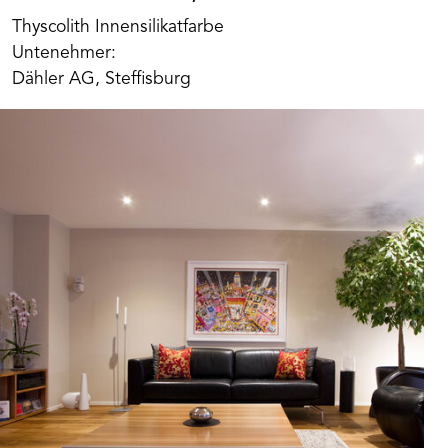
Thyscolith Innensilikatfarbe
Untenehmer:
Dähler AG, Steffisburg
Art. Nr. BK117805
Maxil Pro Beeck
Beeck Maxil pro überzeugt durch hochwertige,
mineralisch matte Anstrichergebnisse von
enormer Wirtschaftlichkeit und bauphysikalischer
Wertigkeit. Objektbewährt, universell, effizient
Produkt merken
und ökonomisch in Neubau und Renovierung.
BEECK Maxil pro enthält neben Kieselsol
verkieselungsfähiges Kaliwasserglas. Durch
Verkieselung entsteht eine hoch poröse Einheit
aus Anstrich und Untergrund. Rein mineralisch
pigmentiert von höchster Farbtonbeständigkeit.
Ersatzprodukt für das Thymos Thyscolith