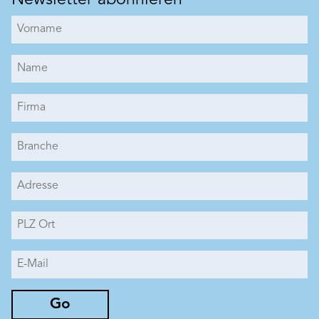
Newsletter abonnieren
Art. Nr. BK11790653
Abschirmfarbe BEECK
Elektrosmog ist unsichtbar, für Menschen nicht
hörbar und doch allgegenwärtig!
Mobiltelefone, Bluetooth, WLAN,
Mobilfunkantennen und viele mehr: Sie alle
Produkt merken
generieren belastenden Elektrosmog in Form
von hochfrequenter Strahlung. Mit der BEECK
Abschirmfarbe lässt sich diese Dauerbelastung
vermeiden. Sie ermöglicht eine
Schirmdämpfung von ca. 99,8 % gemäss
Prüfzeugnis. BEECK Abschirmfarbe ist das
erste Produkt dieser Art auf Silikatbasis.
Geeignet für Innenräume mit Langzeitnutzung
wie Schlafräume oder Arbeitsräume.
Go