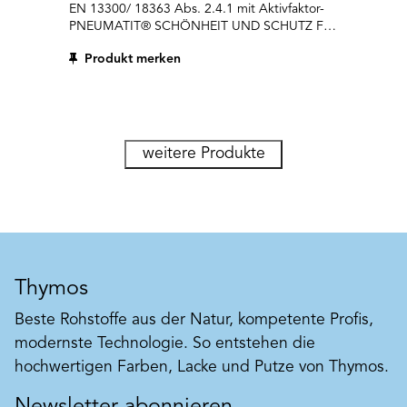
EN 13300/ 18363 Abs. 2.4.1 mit Aktivfaktor-
PNEUMATIT® SCHÖNHEIT UND SCHUTZ Für
unsere Lebensqualität und unsere Gesundheit
Produkt merken
brauchen wir Schönheit. Die
Pneumatit®protect-Farblinien sind schön,
natürlich und hochwertig. Und sie enthalten
ein grosses Plus: den Aktivfaktor Pneumatit®.
Dieser schirmt Ihren Raum konsequent ab von
den Einwirkungen des Betons, die von den
weitere Produkte
meisten Menschen als unangenehm und
«saugend» erlebt werden. So verbessern
Pneumatit® Protect-Farben das Wohn- und
Arbeitsklima Ihrer Räume. Die bewährte
Pneumatit®-Technologie für Beton-Neubauten
kann über unsere zwei Farblinien auch auf
bestehende Betonräume angewendet
Thymos
werden.
Beste Rohstoffe aus der Natur, kompetente Profis,
modernste Technologie. So entstehen die
hochwertigen Farben, Lacke und Putze von Thymos.