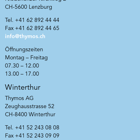
CH-5600 Lenzburg
Tel. +41 62 892 44 44
Fax +41 62 892 44 65
info@thymos.ch
Öffnungszeiten
Art. Nr. CB10065
Montag – Freitag
Zero4 Kalkfeinputz 0.4mm
07.30 – 12.00
Klassischer, natürlicher Kalkfeinputz in 168
13.00 – 17.00
Farbtönen nach italienischem Architektur Stil
lieferbar. Einfacher Auftrag in ein bis zwei
Winterthur
Schichten. Ergibt eine glatte
Produkt merken
hochatmungsaktive Oberfläche. Einfach in 1
Thymos AG
bis 2 Schichten zu verarbeiten. Korngrösse
Zeughausstrasse 52
0.4mm. Der tuchmatte Finish verleiht der
Bausubstanz eine klassisch-edle Note und eine
CH-8400 Winterthur
unerreichte Brillanz und Farbtiefe. Die
lichtechten Mineralpigmente sorgen für
Tel. +41 52 243 08 08
harmonische Farbigkeit fernab der plakativen
Fax +41 52 243 09 09
Buntheit organischer Synthesepigmente.