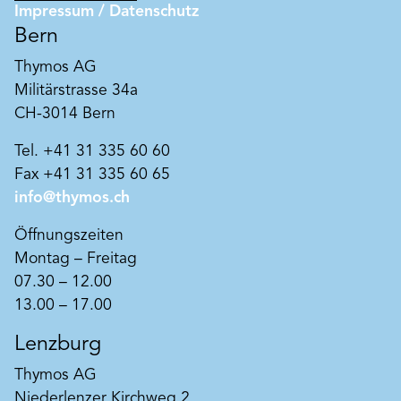
Impressum / Datenschutz
Bern
Thymos AG
Art. Nr. BK210
Militärstrasse 34a
Beeckosil fein
CH-3014 Bern
Äußerst dauerhafte Aktiv-Silikatfarbe ® auf
Tel. +41 31 335 60 60
Basis von reinem Wasserglas für höchste
Verkieselungsaktivität. Extrem
Fax +41 31 335 60 65
wasserdampfdurchlässig, witterungs- und UV-
info@thymos.ch
Produkt merken
beständig.
Öffnungszeiten
Montag – Freitag
07.30 – 12.00
13.00 – 17.00
Lenzburg
Thymos AG
Niederlenzer Kirchweg 2