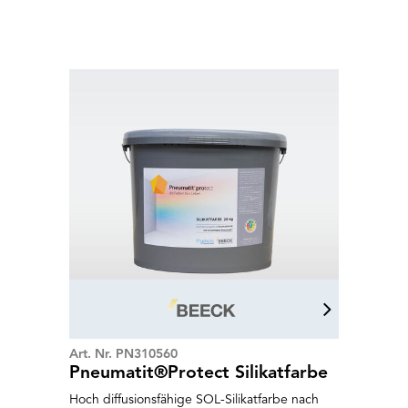
Diffusionsfähig mit hervorragenden
Gebrauchs- und Verarbeitungseigenschaften.
Dank dezent mattem Erscheinungsbild
prädestiniert für anspruchsvolles zeitgemäßes
Raumdesign in Weiß und Pastell wie auch bei
hoher Farbsättigung. Baubiologisch wertvoll
auf regenerierbarer, pflanzlicher und
mineralischer Rohstoffbasis. Premium
Emulsionsfarbe wird im 2026 durch Mattolin
Design ersetzt.
Art. Nr. PN310560
Pneumatit®Protect Silikatfarbe
Hoch diffusionsfähige SOL-Silikatfarbe nach