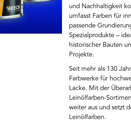
und Nachhaltigkeit k
umfasst Farben für in
passende Grundierun
Spezialprodukte – idea
historischer Bauten u
Projekte.
Seit mehr als 130 Ja
Farbwerke für hochwer
Lacke. Mit der Übera
Leinölfarben-Sortime
weiter aus und setzt 
Leinölfarben.