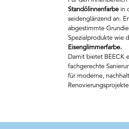
Für den Innenbereich
Standölinnenfarbe
in 
seidenglänzend an. Er
abgestimmte Grundier
Spezialprodukte wie 
Eisenglimmerfarbe.
Damit bietet BEECK e
fachgerechte Sanierun
für moderne, nachhal
Renovierungsprojekte