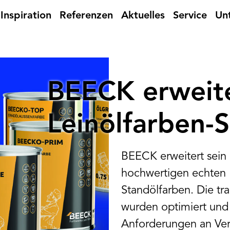
Inspiration
Referenzen
Aktuelles
Service
Un
BEECK erweite
Leinölfarben-
BEECK erweitert sein 
hochwertigen echten 
Standölfarben. Die tr
wurden optimiert un
Anforderungen an Ver