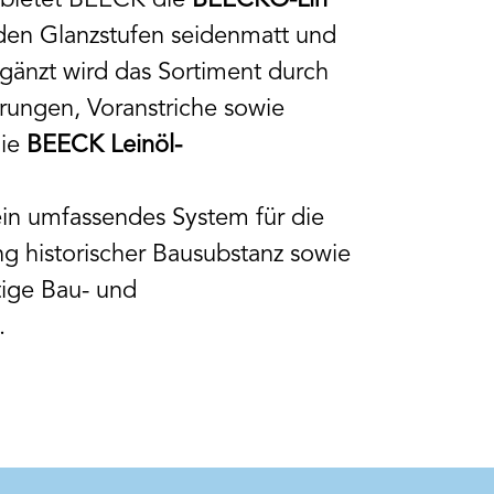
 bietet BEECK die
BEECKO-Lin
den Glanzstufen seidenmatt und
gänzt wird das Sortiment durch
ungen, Voranstriche sowie
die
BEECK Leinöl-
in umfassendes System für die
g historischer Bausubstanz sowie
tige Bau- und
.