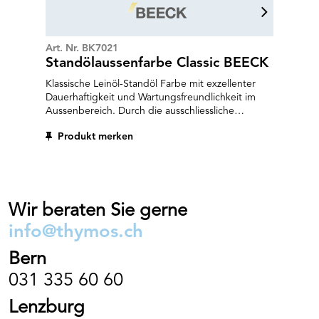
Art. Nr. BK7021
Standölaussenfarbe Classic BEECK
Klassische Leinöl-Standöl Farbe mit exzellenter
Dauerhaftigkeit und Wartungsfreundlichkeit im
Aussenbereich. Durch die ausschliessliche
Verwendung von feinst gemahlenen
Produkt merken
Mineralpigmenten und Eisenoxiden kann eine
ausserordentliche Lichtechtheit garantiert werden.
Es sind acht Werksvolltonfarben im Sortiment. In
unserer Mischerei ist eine eingeschränkte Auswahl
der NCS oder RAL Farbtöne, welche sich aus den
Werksvolltönen ergibt, von Hand ausmischbar.
Wir beraten Sie gerne
info@thymos.ch
Bern
031 335 60 60
Lenzburg