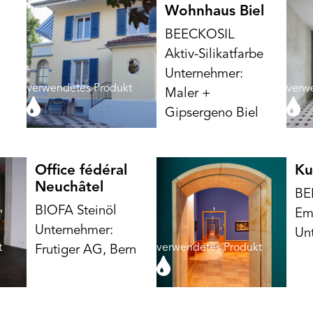
Wohnhaus Biel
BEECKOSIL
Aktiv-Silikatfarbe
Unternehmer:
verwendetes Produkt
verw
Maler +
Gipsergeno Biel
Office fédéral
Ku
Neuchâtel
BE
BIOFA Steinöl
Em
Unternehmer:
Un
t
verwendetes Produkt
Frutiger AG, Bern