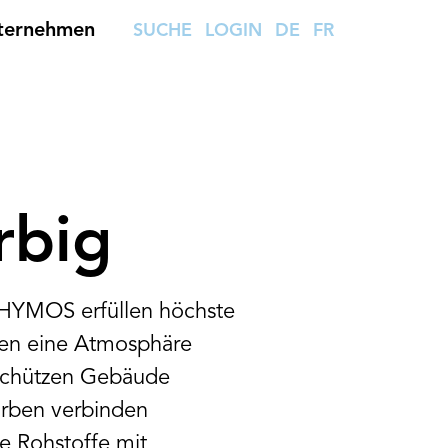
ternehmen
SUCHE
LOGIN
DE
FR
rbig
HYMOS erfüllen höchste
fen eine Atmosphäre
schützen Gebäude
arben verbinden
he Rohstoffe mit