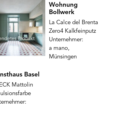
Wohnung
Bollwerk
La Calce del Brenta
Zero4 Kalkfeinputz
endetes Produkt
Unternehmer:
a mano,
Münsingen
nsthaus Basel
ECK Mattolin
ulsionsfarbe
ternehmer: