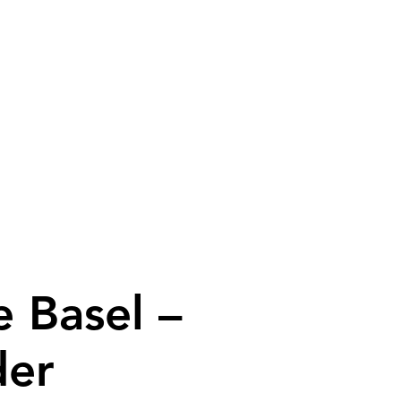
 Basel –
der